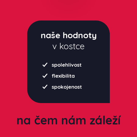
naše hodnoty
v kostce
spolehlivost
flexibilita
spokojenost
na čem nám záleží