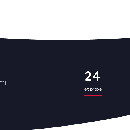
24
mi
let praxe