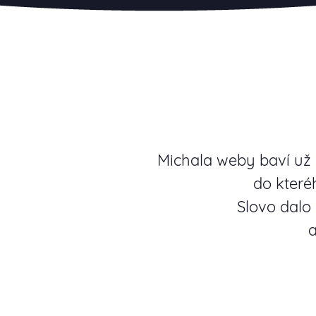
Michala weby baví už d
do které
Slovo dalo
a