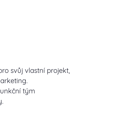
o svůj vlastní projekt,
arketing.
funkční tým
y.