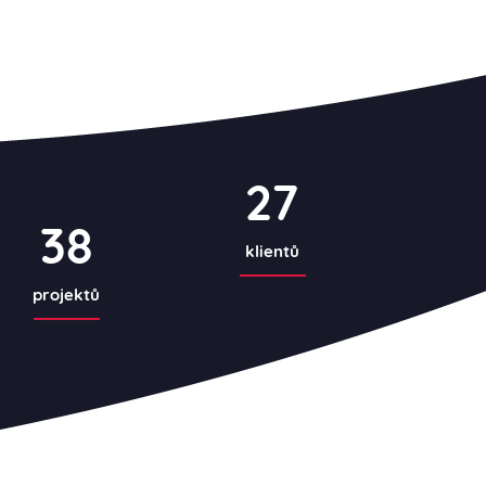
27
38
klientů
projektů