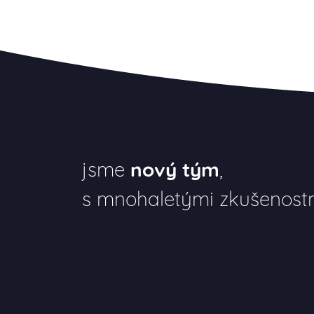
jsme
nový tým
,
s mnohaletými zkušenost